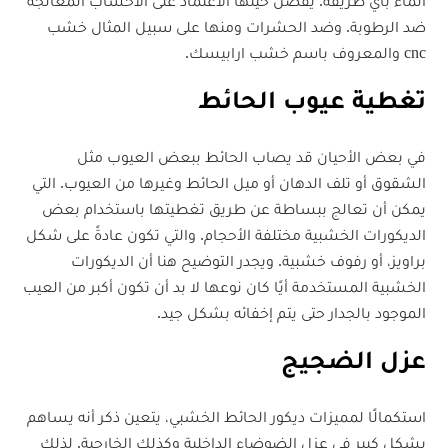
الماء بأي طريقة. يفضل حينها الاعتماد على الأخشاب المعالجة
ضد الرطوبة. وضد الحشرات ومنها على سبيل المثال خشب
cnc والمعروف باسم خشب ارابيسك.
تغطية عيوب الحائط
في بعض الأحيان قد يصاب الحائط ببعض العيوب مثل
الشقوق أو تلف الدهان أو ميل الحائط وغيرها من العيوب. التي
يمكن أن تعالج ببساطة عن طريق تغطيتها باستخدام بعض
الديكورات الخشبية مختلفة الأحجام. والتي تكون عادةً على شكل
براويز، أو رفوف خشبية. ويجدر التوضيح هنا أن الديكورات
الخشبية المستخدمة أيًا كان نوعها لا بد أن تكون أكبر من العيب
الموجود بالجدار حتى يتم إخفائه بشكل جيد.
عزل الضجيج
استكمالًا لمميزات ديكور الحائط الخشبي، يتعين ذكر أنه يساهم
بشكل كبير في عزل الضوضاء الداخلية وكذلك الخارجية. لذلك