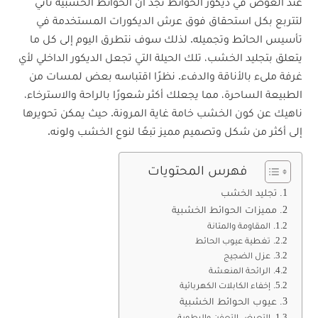
عند الغوص في ديكور الحوائط نجد أن الحوائط الخشبية تأتي
لتتربع بكل استحقاق فوق عرش الديكورات المستخدمة في
تأسيس الحائط وتجميله. لذلك سوف نتطرق اليوم إلى كل ما
يتعلق بتجليد الخشب، تلك الحيلة التي تجعل الديكور الداخلي لأي
غرفة ملىء بالأناقة والدفء. نظرًا اقتباسه بعض لمسات من
الطبيعة الساحرة، مما يجعلك أكثر شعورًا بالراحة والاسترخاء،
ناهيك عن كون الخشب خامة غاية المرونة. حيث يمكن تحويرها
إلى أكثر من شكل وتصميم مميز تبعًا لنوع الخشب ولونه.
فهرس المحتويات
تجليد الخشب
مميزات الحوائط الخشبية
المقاومة والمتانة
تغطية عيوب الحائط
عزل الضجيج
الرائحة المنعشة
إخفاء الكابلات الكهربائية
عيوب الحوائط الخشبية
التعرض التعفن والرطوبة