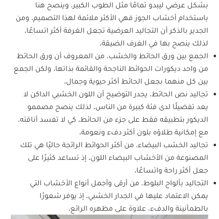
بشكل عرضي ليبدو تمامًا مثل الطوب الكبير. وينصح هنا
باستخدام أخشاب الجوز فهي الأكثر ملائمة لهذا التصميم. ومن
الجدير بالذكر أن التجاليد العرضية تجعل الغرفة أكثر اتساعًا.
لذلك ينصح بها في الغرف الضيقة.
الجمع بين ورق الحائط والخشب، من المعروف أن ورق الحائط
من واحد ديكورات الحوائط الناجحة والقائمة بذاتها. ولكن الجمع
بين كل منهما بجعل الحائط أكثر حيوية وجمال.
تجاليد نص الحائط، يجدر التوضيح أن اللون الخشبي الداكن لا
يعد تفضيلًا لدى فئة كبيرة من الناس. لذلك ينصح مصممو
الديكور بتطبيقه فقط على جزء من الحائط. كي لا تفسد أناقته،
مع إمكانية طلاؤه بلون أكثر دفء ونعومة.
تجاليد الخشب البيضاء، من أكثر الحوائط الرائجة حاليًا هي تلك
المصنوعة من الأخشاب البيضاء اللون. إذ تساعد كثيرًا على
جعل أكثر راحة واتساعًا.
التجاليد بألواح البلوط، من أرقى وأجمل أنواع الأخشاب التي
يمكن الاعتماد عليها في الجدار الخشبي. إذ يوفر شعورًا
بالطمأنينة والدفء، علاوة على مظهره الرائع.