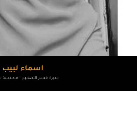
اسماء لبيب
مديرة قسم التصميم - مهندسة م