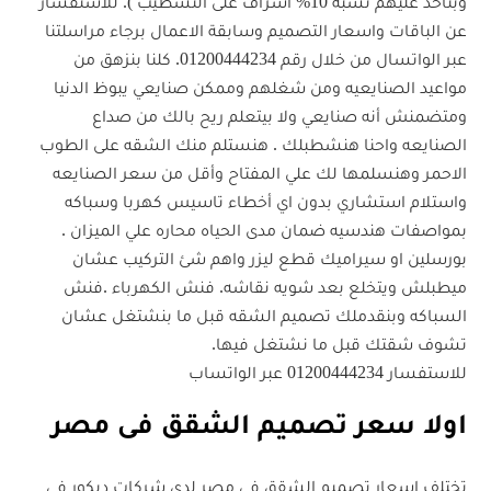
وبناخد عليهم نسبة 10% اشراف على التشطيب ). للاستفسار
عن الباقات واسعار التصميم وسابقة الاعمال برجاء مراسلتنا
عبر الواتسال من خلال رقم 01200444234. كلنا بنزهق من
مواعيد الصنايعيه ومن شغلهم وممكن صنايعي يبوظ الدنيا
ومتضمنش أنه صنايعي ولا بيتعلم ريح بالك من صداع
الصنايعه واحنا هنشطبلك . هنستلم منك الشقه على الطوب
الاحمر وهنسلمها لك علي المفتاح وأقل من سعر الصنايعه
واستلام استشاري بدون اي أخطاء تاسيس كهربا وسباكه
بمواصفات هندسيه ضمان مدى الحياه محاره علي الميزان .
بورسلين او سيراميك قطع ليزر واهم شئ التركيب عشان
ميطبلش ويتخلع بعد شويه نقاشه. فنش الكهرباء .فنش
السباكه وبنقدملك تصميم الشقه قبل ما بنشتغل عشان
تشوف شقتك قبل ما نشتغل فيها.
للاستفسار 01200444234 عبر الواتساب
اولا سعر تصميم الشقق فى مصر
تختلف اسعار تصميم الشقق فى مصر لدى شركات ديكور فى