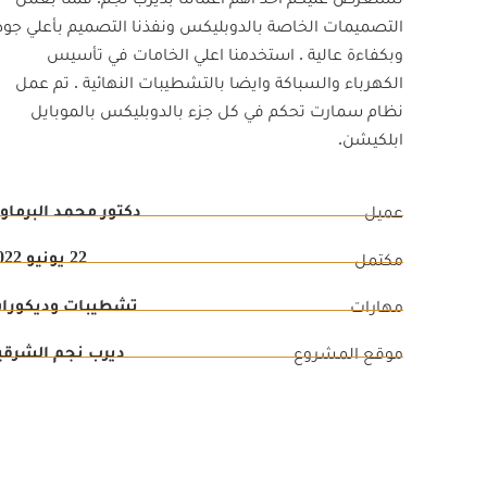
التصميمات الخاصة بالدوبليكس ونفذنا التصميم بأعلي جود
وبكفاءة عالية . استخدمنا اعلي الخامات في تأسيس
الكهرباء والسباكة وايضا بالتشطيبات النهائية . تم عمل
نظام سمارت تحكم في كل جزء بالدوبليكس بالموبايل
ابلكيشن.
دكتور محمد البرماو
عميل
22 يونيو 2022
مكتمل
تشطيبات وديكورا
مهارات
ديرب نجم الشرقي
موقع المشروع