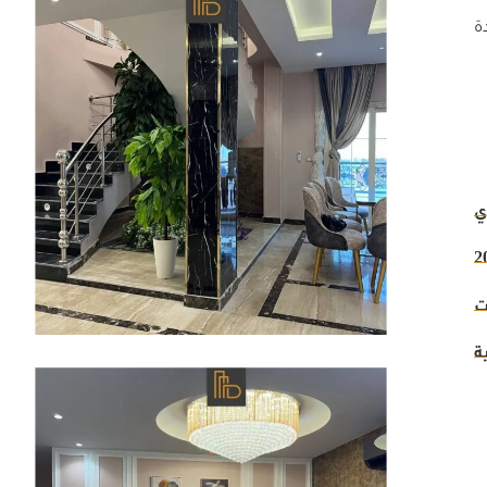
ة
ي
ت
ة