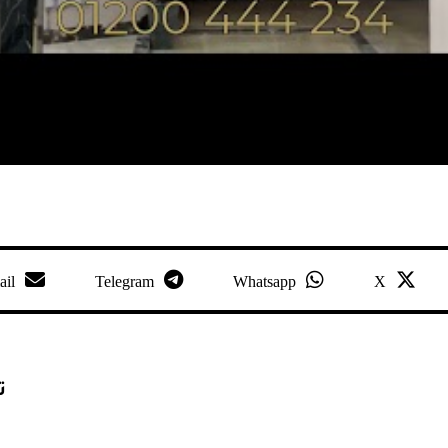
ail
Telegram
Whatsapp
X
ت