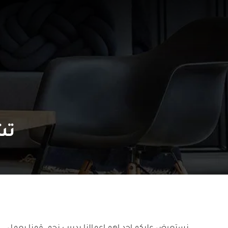
تش
نستعرض عليكم احد اهم اعمالنا بديرب نجم. قمنا بعمل