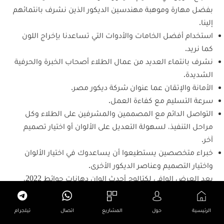
بفضل مهارة وموهبة مهندسين الديكور الذين نشرف بانتمائهم
إلينا.
استخدام أفضل الخامات والأدوات التي تساعدنا بإخراج اللون
كما نريد.
نشرف بانتماء العديد من عمال الطلاء أصحاب الخبرة والحرفية
الشديدة.
الأمانة والإتقان عما عنوان شركة ديكور مصر.
سرعة التسليم مع كفاءة العمل.
التواصل الدائم مع المصممين والمشرفين على الطلاء وكل
مراحل التنفيذ، لسهولة التعديل على الألوان أو اختيار تصميم
آخر.
خبراء متخصصين يستطيعوا أن يساعدوك في اختيار الألوان
واختيار التصميم وعناصر الديكور الأخرى.
بعد العرض الوافي لكتالوج أحدث الوان دهانات حوائط 2022،
عليك الآن بالتوجه للجهة المختصة لتعرض ما قمت باختياره،
والاتفاق مع تلك الجهة على ملامح الديكور المختار، ولا بد أن تتم
الرئيسية
حول
المشاريع
اتصال
تيلجرام
مراعاة التنسيقات الأخرى حتى يخرج الديكور بأزهى صورة.