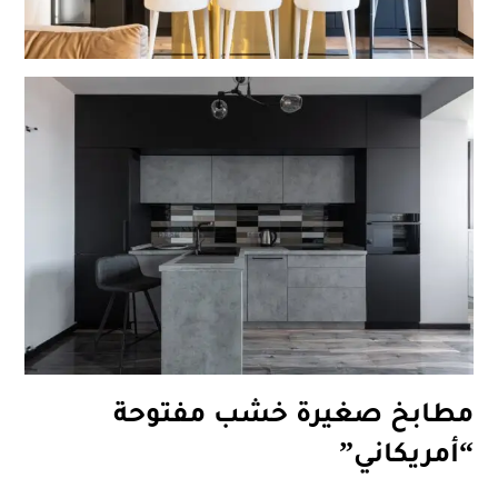
مطابخ صغيرة خشب مفتوحة
“أمريكاني”