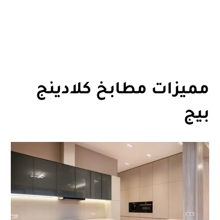
مميزات مطابخ كلادينج
بيج