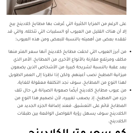
على الرغم من المزايا الكثيرة التي عُرفت بها مطابخ كلادينج بيج
إلا أن هناك القليل من العيوب أو السلبيات التي تتخلله. والتي قد
تفقده بعض من أهميته بالنسبة للبعض ومن هذه العيوب:
من أبرز العيوب التي لحقت مطابخ كلادينج أنها سعر المتر منها
مكلف ومرتفع مقارنة بالأنواع الأخرى من المطابخ. الأمر الذي
يعد عقبة بالنسبة لشريحة كبيرة من الأشخاص الذين يضعون
ميزانية المطبخ نصب أعينهم، ولكن إذا نظرنا إلى العمر الطويل
لهذا النوع من المطابخ، سوف نجد التكلفة معقولة للغاية.
من عيوب مطابخ كلادينج أيضًا صعوبة الصيانة في حال تلف
جزء من المطبخ، إذ يصعب تغييره. لأن تصميم هذا النوع من
المطابخ قائم على التعشيق، فعند إضافة الجزء الجديد من
الكلادينج سوف يسهل رؤية الفواصل الواقعة بين طبقات
الكلادينج.
كم سعر متر الكلادينج