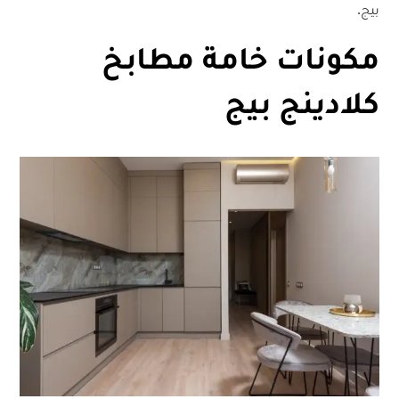
بيج.
مكونات خامة مطابخ
كلادينج بيج