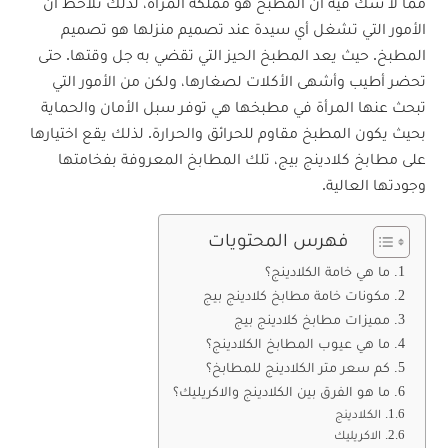
مما لا شك فيه أن المطبخ هو مملكة المرأة، لذلك نلاحظ أن
الأمور التي تشغل أي سيدة عند تصميم منزلها هو تصميم
المطبخ. حيث يعد المطبخ الحيز التي تقضي به جل وقتها. حتى
تحضر أطيب وأشهى الأكلات لصغارها، ولكن من الأمور التي
تبحث عنها المرأة في مطبخها هي توفر سبل الأمان والحماية
بحيث يكون المطبخ مقاوم للحرائق والحرارة. لذلك يقع اختيارها
على مطابخ كلادينج بيج، تلك المطابخ المعروفة بفخامتها
وجودتها العالية.
فهرس المحتويات
ما هي خامة الكلادينج؟
مكونات خامة مطابخ كلادينج بيج
مميزات مطابخ كلادينج بيج
ما هي عيوب المطابخ الكلادينج؟
كم سعر متر الكلادينج للمطابخ؟
ما هو الفرق بين الكلادينج والاكريليك؟
الكلادينج
الاكريليك