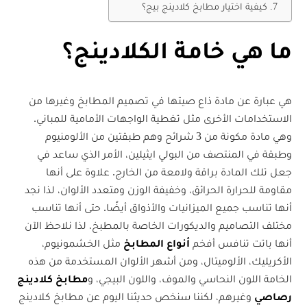
كيفية اختيار مطابخ كلادينج بيج؟
ما هي خامة الكلادينج؟
هي عبارة عن مادة ذاع صيتها في تصميم المطابخ وغيرها من
الاستخدامات الأخرى مثل تغطية الواجهات الأمامية للمباني.
وهي مادة مكونة من 3 شرائح وهم طبقتين من الألومنيوم
وطبقة في المنتصف من البولي ايثيلين، الأمر الذي ساعد في
جعل تلك المادة براقة ولامعة من الخارج. علاوة على أنها
مقاومة للحرارة الحرائق، وخفيفة الوزن ومتعدد الألوان، لذا نجد
أنها تناسب جميع الميزانيات والأذواق أيضًا. حتى أنها تناسب
مختلف التصاميم والديكورات الخاصة بالمطبخ، لذا نلاحظ الآن
أنها باتت تنافس أفخم
أنواع المطابخ
مثل الخشمونيوم،
الأكريليك، الألوميتال، ومن أشهر الألوان المستخدمة من هذه
الخامة اللون النحاسي والموف، واللون البيجي، و
مطابخ كلادينج
رصاصي
وغيرهم، لكننا سنخص حديثنا اليوم عن مطابخ كلادينج