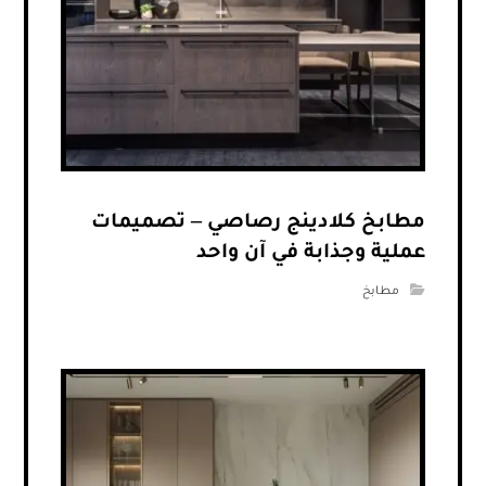
مطابخ كلادينج رصاصي – تصميمات
عملية وجذابة في آن واحد
مطابخ